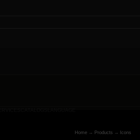
ERVICES
CATALOGS
LANGUAGE
Home
→
Products
→
Icons