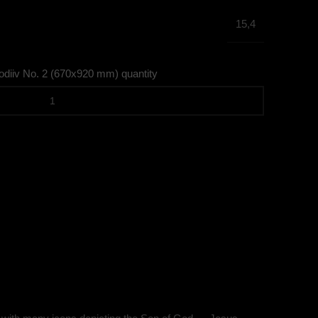
15,4
lodiiv No. 2 (670х920 mm) quantity