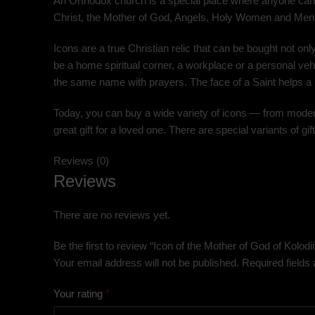
An Orthodox church is a special place where anyone can 
Christ, the Mother of God, Angels, Holy Women and Men. W
Icons are a true Christian relic that can be bought not on
be a home spiritual corner, a workplace or a personal vehic
the same name with prayers. The face of a Saint helps a 
Today, you can buy a wide variety of icons — from modern 
great gift for a loved one. There are special variants of 
Reviews (0)
Reviews
There are no reviews yet.
Be the first to review “Icon of the Mother of God of Kolo
Your email address will not be published.
Required fields
Your rating
*