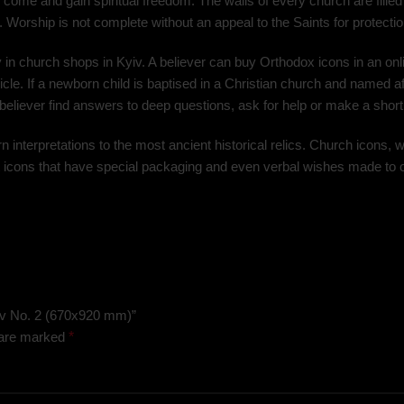
come and gain spiritual freedom. The walls of every church are fill
orship is not complete without an appeal to the Saints for protection
ly in church shops in Kyiv. A believer can buy Orthodox icons in an onl
le. If a newborn child is baptised in a Christian church and named afte
believer find answers to deep questions, ask for help or make a short
interpretations to the most ancient historical relics. Church icons, w
gift icons that have special packaging and even verbal wishes made to 
diiv No. 2 (670х920 mm)”
 are marked
*