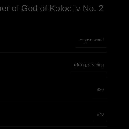
her of God of Kolodiiv No. 2
copper, wood
gilding, silvering
920
670