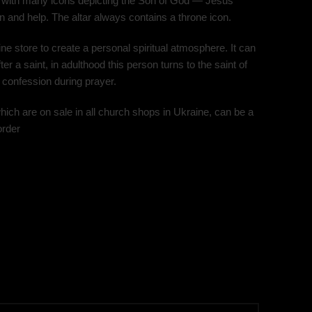
ed with many icons depicting the Son of God — Jesus
 and help. The altar always contains a throne icon.
ine store to create a personal spiritual atmosphere. It can
r a saint, in adulthood this person turns to the saint of
 confession during prayer.
hich are on sale in all church shops in Ukraine, can be a
order