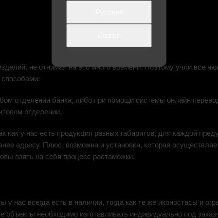
Русский
English
зделий, не отнимая на это много времени. Поэтому учли все н
 способами:
юбом отделении банка, либо при помощи системы онлайн перево
чтовом отделении.
к как у нас есть продукция разных габаритов, для каждой пре
нее адресу. Плюс, возможна и установка, которая осуществляе
товы взять на себя процесс растаможки.
у нас всегда есть в наличии, тогда как те же иконостасы и огр
ые объекты необходимо изготавливать индивидуально под заказч