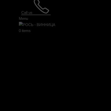
Click to enlarge
Call us
Menu
0
items