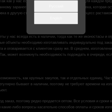
ак как у нас есть продукция разных габаритов, для каждой пр
Русский
нному заранее адресу. Плюс, возможна и установка, которая о
ка в другую страну, мы готовы взять на себя процесс растамож
English
 у нас всегда есть в наличии, тогда как те же иконостасы и ог
рые объекты необходимо изготавливать индивидуально под зака
та и оговаривается с клиентом сразу же. В среднем, изготовлен
. Так, может возникнуть необходимость подождать в очереди, ес
озможность, как крупных закупов, так и отдельных единиц. Час
регулярно бывают в наличии, поэтому не требуют времени на изг
ект.
од заказ, поэтому редко продается оптом. Все условия и сроки
 какие-либо вопросы касательно способов оплаты и сроков изго