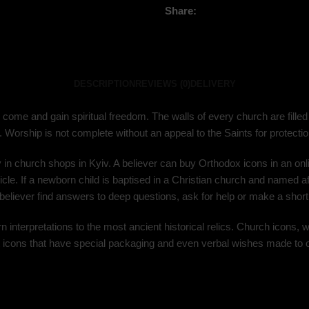
Share:
DESCRIPTION
REVIEWS (0)
DELIVERY
come and gain spiritual freedom. The walls of every church are fill
orship is not complete without an appeal to the Saints for protection
ly in church shops in Kyiv. A believer can buy Orthodox icons in an onl
le. If a newborn child is baptised in a Christian church and named afte
believer find answers to deep questions, ask for help or make a short
interpretations to the most ancient historical relics. Church icons, w
gift icons that have special packaging and even verbal wishes made to 