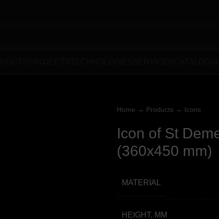
DUCTS
PROJECTS
TECHNOLOGIES
SERVICES
CATALOGS
Home
→
Products
→
Icons
Icon of St Deme
(360х450 mm)
MATERIAL
HEIGHT, MM