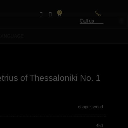
0
Call us
LANGUAGE
trius of Thessaloniki No. 1
copper, wood
450