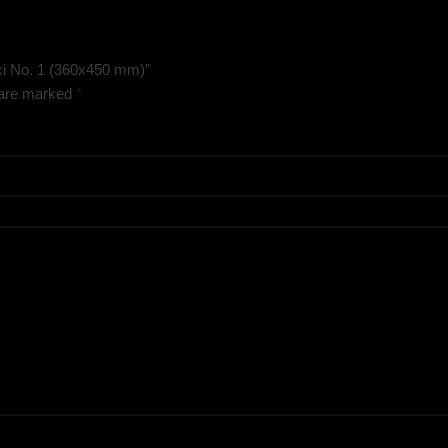
iki No. 1 (360х450 mm)”
 are marked
*