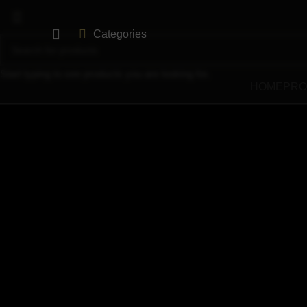
Categories
Start typing to see products you are looking for.
HOME
PRO
Click to enlarge