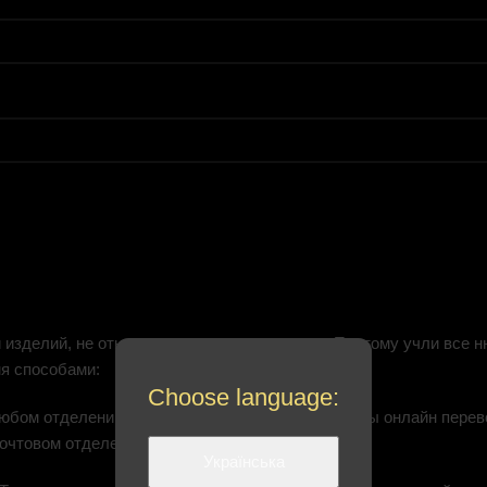
 изделий, не отнимая на это много времени. Поэтому учли все
я способами:
Choose language:
 любом отделении банка, либо при помощи системы онлайн перев
почтовом отделении.
Українська