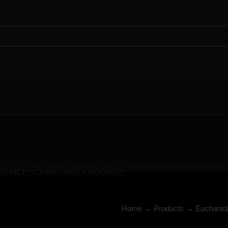
ERVICES
CATALOGS
LANGUAGE
Home
→
Products
→
Eucharist