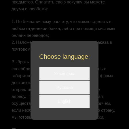
предметов. Оплатить свою покупку вы можете
двумя способами:
1. По безналичному расчету, что можно сделать в
любом отделении банка, либо при помощи системы
онлайн переводов;
2. Наложенным платежом, при получении заказа в
почтовом отделении.
Choose language:
Выбрать можно любой из предложенных
способов. Так как у нас есть продукция разных
Українська
габаритов, для каждой предусмотрена своя форма
доставки. Изделия больших размеров мы
Русский
отправляем фурами, по указанному заранее
адресу. Плюс, возможна и установка, которая
English
осуществляется сразу же по получению. Причем,
если необходима транспортировка в другую страну,
мы готовы взять на себя процесс растаможки.