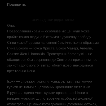
Поширити:
ОПИС
ВІДГУКИ (0)
ДОСТАВКА
Опис
Православний храм — особливе місце, куди може
прийти кожна людина й отримати душевну свободу.
Стіни кожної церкви наповнені безліччю ікон з образами
Сина Божого — Ісуса Христа, Божої Матері, Ангелів,
Святих Жон і Чоловіків. Проведення богослужінь не
обходиться без звернення до Святого з проханням про
захист і допомогу. У вівтарі обов’язково знаходиться
престольна ікона.
Ікони — справжня християнська реліквія, яку можна
купити не тільки в церковних крамницях міста Київ.
Віруюча людина може купити православні ікони в
інтернет-магазині для створення особистої духовної
атмосфери. Це може бути домашній духовний куточок,