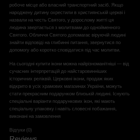
робоче місце або власний транспортний засіб. Якщо
народжену дитину охрестили в християнській церкві і
назвали на честь Святого, у дорослому житті ця
людина звертається з молитвами до однойменного
Святого. Обличчя Святого допомагає віруючій людині
знайти відповіді на глибинні питання, звернутися по
допомогу або коротко сповідатися під час молитви.
На сьогодні купити ікони можна найрізноманітніші — від
сучасних інтерпретацій до найстаровинніших
історичних реліквій. Церковні ікони, продаж яких
відкрито в усіх храмових магазинах України, можуть
стати прекрасним подарунком близькій людині. Існують
спеціальні варіанти подарункових ікон, які мають
спеціальну упаковку і навіть словесні побажання,
виконані на замовлення
Відгуки (0)
Reviews