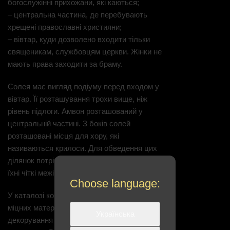
богослужінні прихожани, які каються;
– центральна частина, де перебувають
хрещені православні християни;
– вівтар, куди дозволено входити тільки
священикам, службовцям церкви. Жінки не
мають права заходити за браму.
Солея має вигляд подіуму перед входом у
вівтар. Її розташування трохи вище, ніж
рівень підлоги. Амвон розташований у
центральній частині. З боків солей
розташовані місця для хору, які
називаються крилоси. Для обведення цих
ділянок потрібна решітка, щоб визначити
їхні чіткі межі.
Choose language:
У каталозі компанії представлені вироби з
міцних матеріалів латуні, міді. Для
Українська
декорування застосовується золочення і