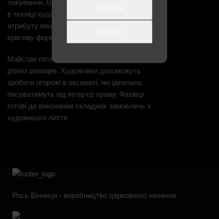
лакування. Виконується церковне начиння
Русский
в техніці художнього лиття. Це надає
атрибуту ювелірного вигляду, який має
English
красиву форму з детальним малюнком.
Майстри готові виконати решітки за ескізом
різних розмірів. Художники допоможуть
зробити огорожі в оксамиті, які ідеально
пасуватимуть під інтер’єр храму. Фахівці
готові до виконання складних замовлень з
художнього лиття
Рось-Вінниця - виробництво церковного начиння