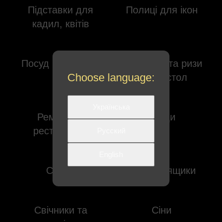
Підставки для
Полиці для ікон
кадил, квітів
Посуд церковний
Престоли та ризи
Choose language:
на престол
Українська
Ремонт та
Ріпіди
реставрація
Русский
English
Свічки
Свічкові ящики
Свічники та
Сіни