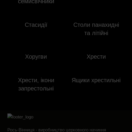
семисвічники
Стасидії
Столи панахидні
та літійні
Хоругви
Хрести
Хрести, ікони
Ящики хрестильні
запрестольні
Рось-Вінниця - виробництво церковного начиння