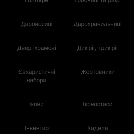
Голгофи
Гробниці та раки
Дароносиці
Дарохранильниці
Двері храмові
Дикірії, трикірії
Євхаристичні
Жертовники
набори
Ікони
Іконостаси
Інвентар
Кадила