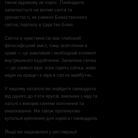
також відомому як хорос. Панікадило
запалюється на великі свята та
урочистості, як символ Божественного
світла, порталу в Царство Боже.
Світло в християнстві має глибокий
філософський зміст, тому освітлення в
храмі — це важливий і необхідний елемент
внутрішнього оздоблення. Запалена свічка
— це символ віри: поки горить свічка, живе
надія на краще і є віра в світле майбутнє.
У нашому каталозі ви знайдете панікадила
від одного до п’яти ярусів, виконані з міді та
латуні з використанням золочення та
емалювання. Ми також пропонуємо
купольні кріплення для хороса і панікадила.
Якщо ви зацікавлені у реставрації