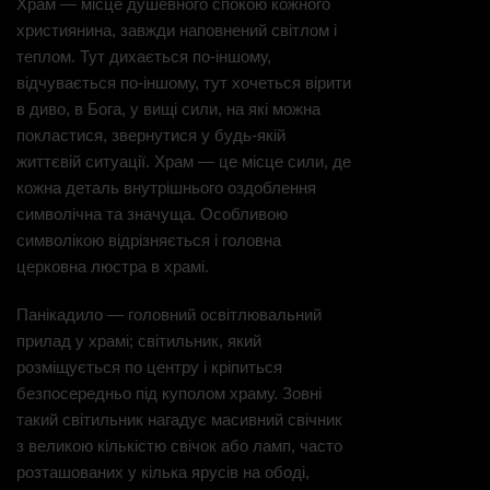
Храм — місце душевного спокою кожного
християнина, завжди наповнений світлом і
теплом. Тут дихається по-іншому,
відчувається по-іншому, тут хочеться вірити
в диво, в Бога, у вищі сили, на які можна
покластися, звернутися у будь-якій
життєвій ситуації. Храм — це місце сили, де
кожна деталь внутрішнього оздоблення
символічна та значуща. Особливою
символікою відрізняється і головна
церковна люстра в храмі.
Панікадило — головний освітлювальний
прилад у храмі; світильник, який
розміщується по центру і кріпиться
безпосередньо під куполом храму. Зовні
такий світильник нагадує масивний свічник
з великою кількістю свічок або ламп, часто
розташованих у кілька ярусів на ободі,