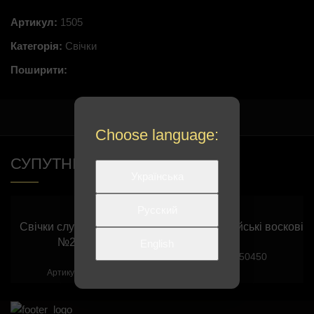
Артикул:
1505
Категорія:
Свічки
Поширити:
Choose language:
СУПУТНІ ТОВАРИ
Українська
Русский
Свічки службові воскові
Свічки архієрейські воскові
№20–140
English
150450
Артикул:
150250
Артикул: