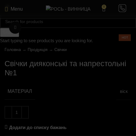
0
Menu
Click to enlarge
Search
HOT
Start typing to see products you are looking for.
Головна
→
Продукція
→
Свічки
Свічки дияконські та напрестольні
№1
МАТЕРІАЛ
віск
Додати до списку бажань