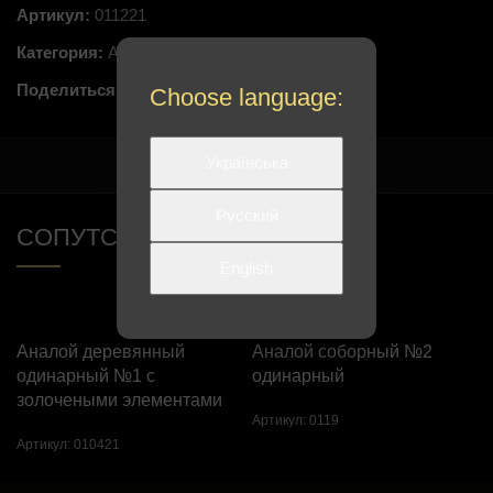
Артикул:
011221
Категория:
Аналои
Поделиться:
Choose language:
Українська
Русский
СОПУТСТВУЮЩИЕ ТОВАРЫ
English
Аналой деревянный
Аналой соборный №2
одинарный №1 с
одинарный
золочеными элементами
Артикул:
0119
Артикул:
010421