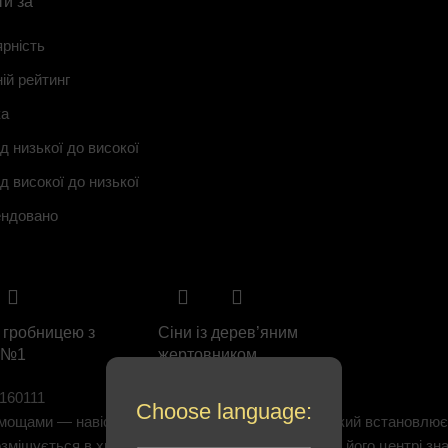
и за
рність
ій рейтинг
ка
ід низької до високої
ід високої до низької
ндовано
 гробницею з
Сіни із дерев’яним
 №1
жертовником
160111
Артикул:
160211
Choose language:
 мощами — навіс квадратної або круглої форми, який встановлює
озміщується в храмі й прикрашений балдахіном. У його центрі з