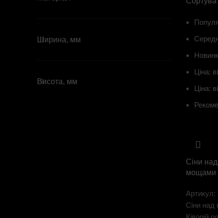
Сортуват
Популя
Середн
Ширина, мм
Новин
Ціна: в
Висота, мм
Ціна: в
Рекоме
Сіни над
мощами
Артикул:
Сіни над
Ківорій р