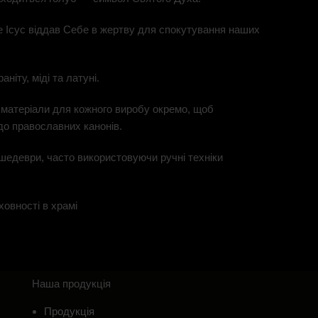
е Ісус віддав Себе в жертву для спокутування наших
ніту, міді та латуні.
матеріали для кожного виробу окремо, щоб
до православних канонів.
 шедеври, часто використовуючи ручні техніки
овності в храмі
Наша продукція
Продукція