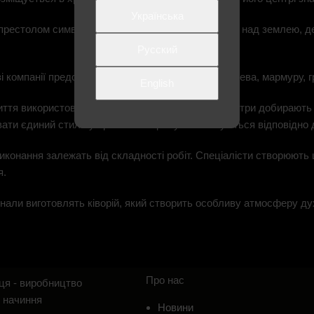
Українська
 престолом символізують небо, яке простягається над землею, д
Русский
і компанії представлені православні вироби з дерева, мармуру, гра
English
иття використовується золочення та емаль. Майстри добирають 
ати єдиний стиль у храмі. Усі атрибути виконуються відповідно 
иконання залежать від складності робіт. Спеціалісти створюють
я.
али виготовлять ківорій, який створить особливу атмосферу дух
Про нас
ця - виробництво
 начиння
Новини