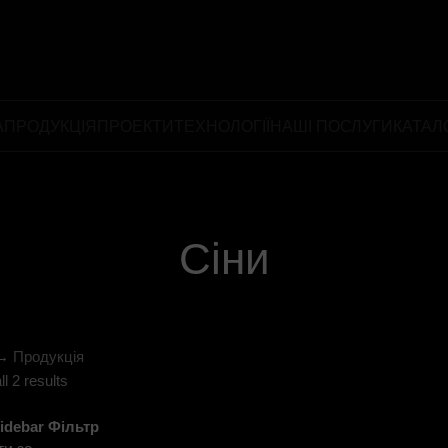
А
ПРОДУКЦІЯ
ПРОЕКТИ
ТЕХНОЛОГІЇ
НАШІ ПОСЛУГИ
КАТАЛ
Сіни
→
Продукція
l 2 results
idebar
Фільтр