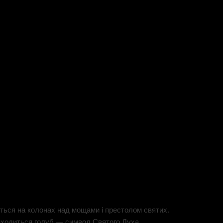
ться на колонах над мощами і престолом святих.
находиться голуб — символ Святого Духа.