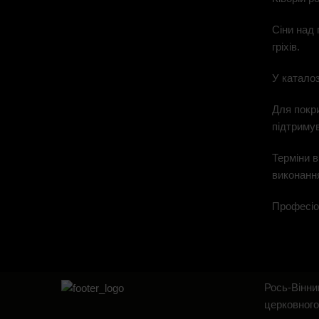
Сіни над
гріхів.
У каталоз
Для покр
підтримув
Терміни в
виконанн
Професіон
Рось-Вінни
церковного