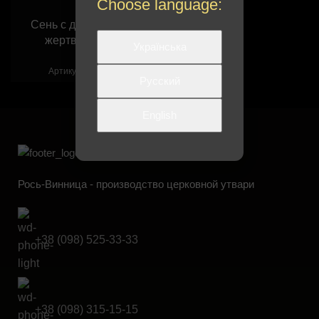
Choose language:
Сень с деревянным
жертвенником
Українська
160211
Артикул:
Русский
English
Рось-Винница - производство церковной утвари
+38 (098) 525-33-33
+38 (098) 315-15-15