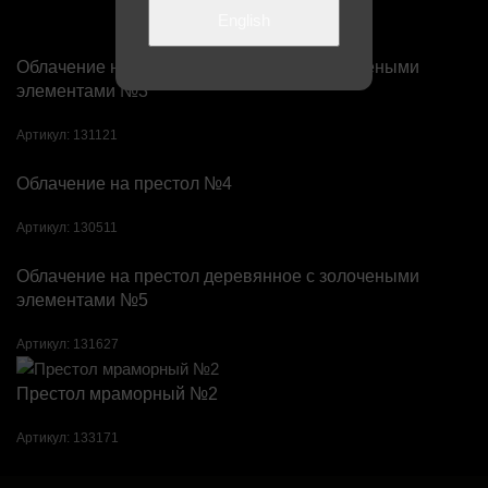
English
Облачение на престол деревянное с золочеными
элементами №3
Артикул:
131121
Облачение на престол №4
Артикул:
130511
Облачение на престол деревянное с золочеными
элементами №5
Артикул:
131627
Престол мраморный №2
Артикул:
133171