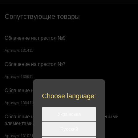
Сопутствующие товары
Облачение на престол №9
Артикул:
131411
Облачение на престол №7
Артикул:
130911
Облачение на престол №3
Choose language:
Артикул:
130411
Українська
Облачение на престол деревянное с золочеными
элементами №2
Русский
Артикул:
131021