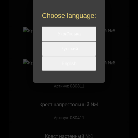
Крест наперсный №1
Choose language:
080511
Артикул:
Українська
Крест напрестольный №8
Русский
081311
Артикул:
English
Крест напрестольный №6
080811
Артикул:
Крест напрестольный №4
080411
Артикул:
Крест настенный №1