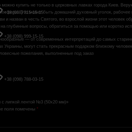
 можно купить не только в церковных лавках города Киев. Вер
тмосферы. Это может быть домашний духовный уголок, рабочее 
+38 (098) 315-15-15
и и назван в честь Святого, во взрослой жизни этот человек о
 на глубинные вопросы, обратиться за помощью или коротко ис
+38 (098) 999-15-15
нообразные — от современных интерпретаций до самых старинн
ах Украины, могут стать прекрасным подарком близкому челов
словесные пожелания, выполненные под заказ
+38 (098) 788-03-15
я с липкой лентой №3 (50х20 мм)»
е поля помечены
*