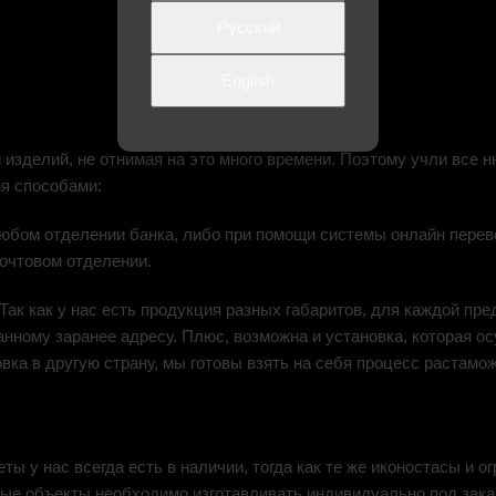
Русский
English
 изделий, не отнимая на это много времени. Поэтому учли все
я способами:
 любом отделении банка, либо при помощи системы онлайн перев
почтовом отделении.
ак как у нас есть продукция разных габаритов, для каждой пр
нному заранее адресу. Плюс, возможна и установка, которая о
ка в другую страну, мы готовы взять на себя процесс растамож
 у нас всегда есть в наличии, тогда как те же иконостасы и ог
рые объекты необходимо изготавливать индивидуально под зака