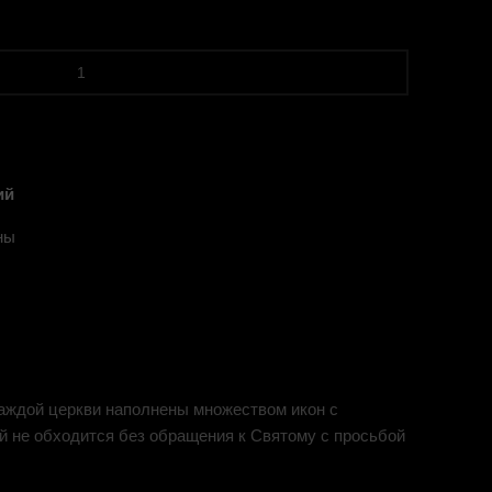
ий
ны
аждой церкви наполнены множеством икон с
 не обходится без обращения к Святому с просьбой