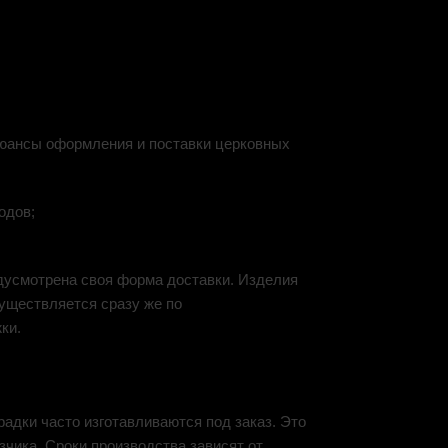
 нюансы оформления и поставки церковных
одов;
едусмотрена своя форма доставки. Изделия
существляется сразу же по
ки.
радки часто изготавливаются под заказ. Это
зчика. Сроки производства зависят от