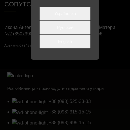
СОПУТСТВУЮЩИЕ ТОВАРЫ
Українська
Икона Ангела-хранителя
Русский
Икона Божией Матери
№2 (350х390 мм)
«Казанская» №6
(160х170 мм)
English
Артикул:
073427
Артикул:
078421
Рось-Винница - производство церковной утвари
+38 (098) 525-33-33
+38 (098) 315-15-15
+38 (098) 999-15-15