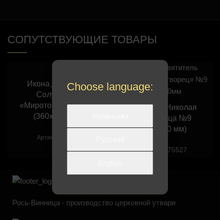
СОПУТСТВУЮЩИЕ ТОВАРЫ
Икона Димитрия
Choose language:
Солунского
«Мироточивого» №1
Икона св. Николая
Українська
(360х450 мм)
Чудотворца №9
(190х210 мм)
0731
Артикул:
Русский
075527
Артикул:
English
Рось-Винница - производство церковной утвари