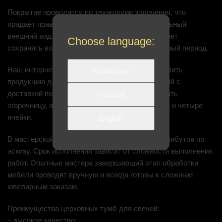
Покрытие проводится по технологии золочения, что
придаёт православному атрибуту привлекательный
внешний вид. Качественное исполнение помогает
Choose language:
сохранять восковые изделия в храме длительный период.
Наш интернет-магазин предлагает недорого купить
Українська
продукцию для собора различных модификаций с
доставкой по Украине. В каталоге можно выбрать
Русский
огарочницу, а также изделия для церкви на две и четыре
ячейки.
English
В мастерской можно заказать изготовление атрибутов по
эскизу. Срок исполнения зависит от сложности выполнения
работ. Опытные мастера завершающий этап обработки
мебели проводят вручную и всегда готовы к сложным
ювелирным заказам.
Преимущества церковных тумб для свечей:
– высокое качество;